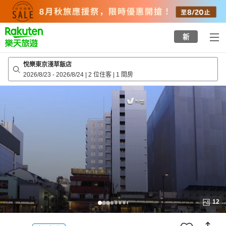
to
top
page
新
悅樂東京淺草飯店
2026/8/23
-
2026/8/24
|
2 位住客
|
1 間房
12