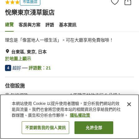
市區飯店
悅樂東京淺草飯店
總覽
客房與方案
評語
基本資訊
理念是「像當地人一樣生活」。可在大廳享用免費咖啡！
台東區, 東京, 日本
於地圖上顯示
超好
評語數：
21
4
住宿設施
無線網路
距離車站約步行 5 分鐘內
休息室
全館禁菸
本網站使用 Cookie 以提升使用者體驗，並分析我們網站的效
能與流量。我們也會將您使用本站的相關資訊分享給我們的社
群媒體、廣告和分析合作夥伴。
隱私權政策
首頁
日本
東京
台東區
悅樂東京淺草飯店
不要銷售我的個人資訊
允許全部
找客房