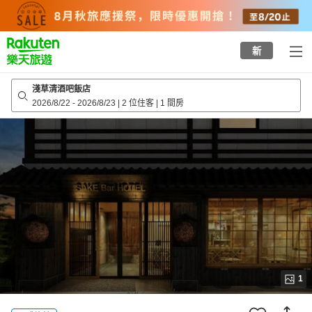
to
top
page
新
淺草清酒吧飯店
2026/8/22
-
2026/8/23
|
2 位住客
|
1 間房
1