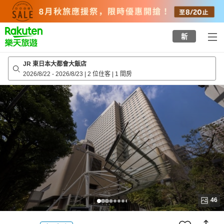
to
top
page
新
JR 東日本大都會大飯店
2026/8/22
-
2026/8/23
|
2 位住客
|
1 間房
46