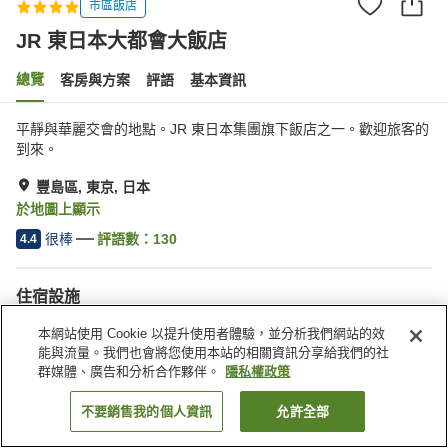
市區飯店
JR 東日本大都會大飯店
總覽
客房與方案
評語
基本資訊
平靜與華麗交會的地點。JR 東日本集團旗下飯店之一。歡迎旅客的
到來。
豐島區, 東京, 日本
於地圖上顯示
很棒
評語數：
130
4.4
住宿設施
停車場
Spa／美容沙龍
本網站使用 Cookie 以提升使用者體驗，並分析我們網站的效
健身房
餐廳
能與流量。我們也會將您使用本站的相關資訊分享給我們的社
群媒體、廣告和分析合作夥伴。
隱私權政策
首頁
日本
東京
豐島區
JR 東日本大都會大飯店
不要銷售我的個人資訊
允許全部
找客房