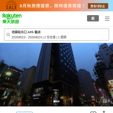
to
top
page
新
池袋站北口 APA 飯店
2026/8/23
-
2026/8/24
|
2 位住客
|
1 間房
3