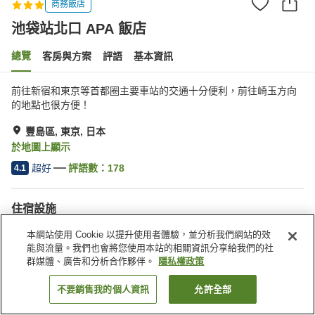
商務飯店
池袋站北口 APA 飯店
總覽
客房與方案
評語
基本資訊
前往新宿和東京等首都圈主要車站的交通十分便利，前往崎玉方向
的地點也很方便！
豐島區, 東京, 日本
於地圖上顯示
超好
評語數：
178
4.1
住宿設施
停車場
Spa／美容沙龍
本網站使用 Cookie 以提升使用者體驗，並分析我們網站的效
自動販賣機
付費洗衣房
能與流量。我們也會將您使用本站的相關資訊分享給我們的社
群媒體、廣告和分析合作夥伴。
隱私權政策
首頁
日本
東京
豐島區
池袋站北口 APA 飯店
不要銷售我的個人資訊
允許全部
找客房