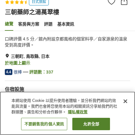
日式旅館
三朝藥師之湯萬翠樓
總覽
客房與方案
評語
基本資訊
口碑評價 4.5 分／館內附設京都風格的個室料亭／自家源泉的溫泉
受到高度評價。
三朝町, 鳥取縣, 日本
於地圖上顯示
很棒
評語數：
337
4.4
住宿設施
停車場
餐廳
本網站使用 Cookie 以提升使用者體驗，並分析我們網站的效
私人餐廳
休息室
能與流量。我們也會將您使用本站的相關資訊分享給我們的社
群媒體、廣告和分析合作夥伴。
隱私權政策
首頁
日本
鳥取縣
三朝町
三朝藥師之湯萬翠樓
不要銷售我的個人資訊
允許全部
找客房