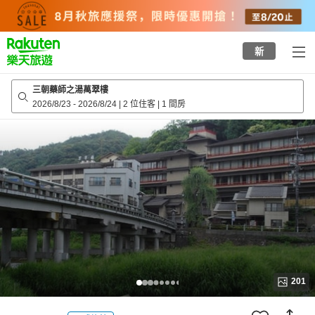
to
top
page
新
三朝藥師之湯萬翠樓
2026/8/23
-
2026/8/24
|
2 位住客
|
1 間房
201