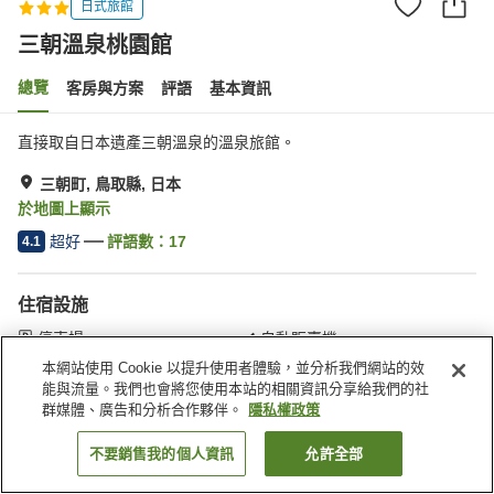
日式旅館
三朝溫泉桃園館
總覽
客房與方案
評語
基本資訊
直接取自日本遺產三朝溫泉的溫泉旅館。
三朝町, 鳥取縣, 日本
於地圖上顯示
超好
評語數：
17
4.1
住宿設施
停車場
自動販賣機
會議室
多功能室
本網站使用 Cookie 以提升使用者體驗，並分析我們網站的效
能與流量。我們也會將您使用本站的相關資訊分享給我們的社
群媒體、廣告和分析合作夥伴。
隱私權政策
首頁
日本
鳥取縣
三朝町
三朝溫泉桃園館
不要銷售我的個人資訊
允許全部
找客房