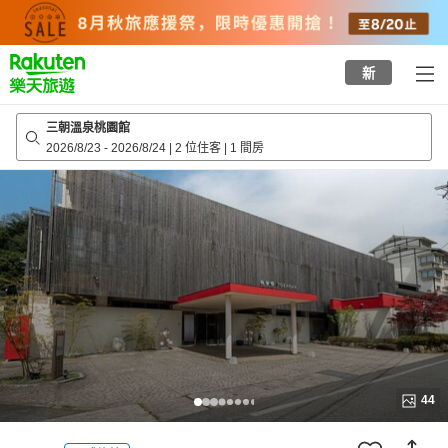
to
top
page
新
三朝溫泉桃園館
2026/8/23
-
2026/8/24
|
2 位住客
|
1 間房
44