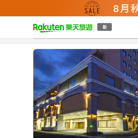
t
新
總覽
客房與方案
評語
設施
o
p
P
a
g
e
_
s
e
a
r
c
h