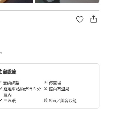
。
住宿設施
無線網路
停車場
距離車站約步行 5 分
館內有溫泉
鐘內
三溫暖
Spa／美容沙龍