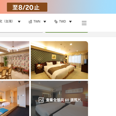
文（台灣）
TWN
TWD
找客房
•
1
間房
重新搜尋
查看全部共
60
張照片