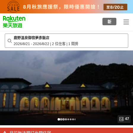
to
top
page
新
鹿野溫泉御宿夢彥飯店
2026/8/21
-
2026/8/22
|
2 位住客
|
1 間房
47
目前無法預訂此間住宿