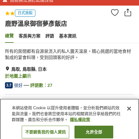
日式旅館
鹿野溫泉御宿夢彥飯店
總覽
客房與方案
評語
基本資訊
所有的房間都有自源泉流入的私人露天溫泉。精心挑選的當地食材
製成的宴會料理，受到回頭客的好評。
鳥取, 鳥取縣, 日本
於地圖上顯示
很好
評語數：
27
3.7
住宿設施
本網站使用 Cookie 以提升使用者體驗，並分析我們網站的效
停車場
餐廳
能與流量。我們也會將您使用本站的相關資訊分享給我們的社
咖啡廳
自動販賣機
群媒體、廣告和分析合作夥伴。
隱私權政策
不要銷售我的個人資訊
允許全部
找客房
首頁
日本
鳥取縣
鳥取
鹿野溫泉御宿夢彥飯店