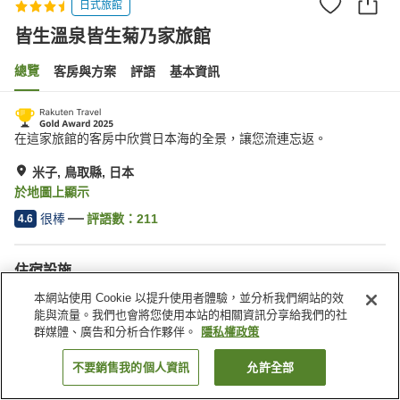
日式旅館
皆生溫泉皆生菊乃家旅館
總覽
客房與方案
評語
基本資訊
在這家旅館的客房中欣賞日本海的全景，讓您流連忘返。
米子, 鳥取縣, 日本
於地圖上顯示
很棒
評語數：
211
4.6
住宿設施
宅配服務
喚醒服務
本網站使用 Cookie 以提升使用者體驗，並分析我們網站的效
特殊（過敏）飲食需求
熨斗（詢問服務人員）
能與流量。我們也會將您使用本站的相關資訊分享給我們的社
群媒體、廣告和分析合作夥伴。
隱私權政策
首頁
日本
鳥取縣
米子
皆生溫泉皆生菊乃家旅館
不要銷售我的個人資訊
允許全部
找客房