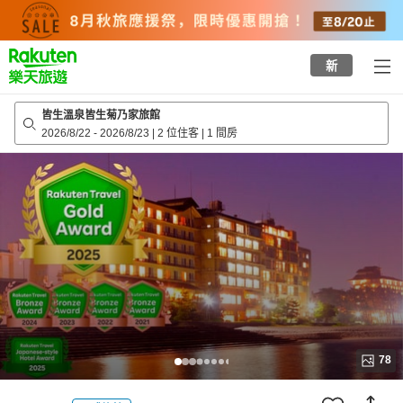
to
top
page
新
皆生溫泉皆生菊乃家旅館
2026/8/22
-
2026/8/23
|
2 位住客
|
1 間房
78