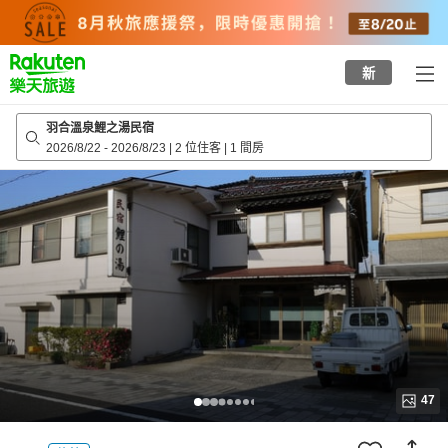
to
top
page
新
羽合溫泉鯉之湯民宿
2026/8/22
-
2026/8/23
|
2 位住客
|
1 間房
47