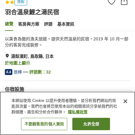
旅館
羽合溫泉鯉之湯民宿
總覽
客房與方案
評語
基本資訊
以美食為傲的漁夫旅館。提供天然溫泉的民宿。2019 年 10 月一部
分的客房完成裝修。
湯梨濱町, 鳥取縣, 日本
於地圖上顯示
很棒
評語數：
32
4.4
住宿設施
停車場
露天浴池（溫泉）
本網站使用 Cookie 以提升使用者體驗，並分析我們網站的效
公共澡堂
公共澡堂（溫泉）
能與流量。我們也會將您使用本站的相關資訊分享給我們的社
群媒體、廣告和分析合作夥伴。
隱私權政策
首頁
日本
鳥取縣
湯梨濱町
羽合溫泉鯉之湯民宿
不要銷售我的個人資訊
允許全部
找客房