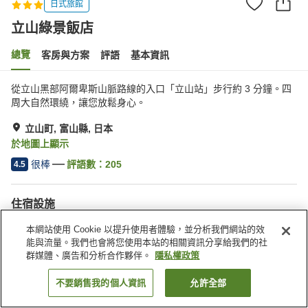
日式旅館
立山綠景飯店
總覽
客房與方案
評語
基本資訊
從立山黑部阿爾卑斯山脈路線的入口「立山站」步行約 3 分鐘。四
周大自然環繞，讓您放鬆身心。
立山町, 富山縣, 日本
於地圖上顯示
很棒
評語數：
205
4.5
住宿設施
停車場
餐廳
本網站使用 Cookie 以提升使用者體驗，並分析我們網站的效
休息室
自動販賣機
能與流量。我們也會將您使用本站的相關資訊分享給我們的社
群媒體、廣告和分析合作夥伴。
隱私權政策
首頁
日本
富山縣
立山町
立山綠景飯店
不要銷售我的個人資訊
允許全部
找客房