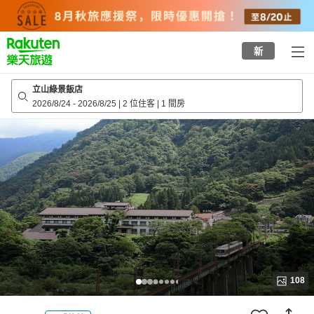
to
top
page
新
立山綠景飯店
2026/8/24
-
2026/8/25
|
2 位住客
|
1 間房
108