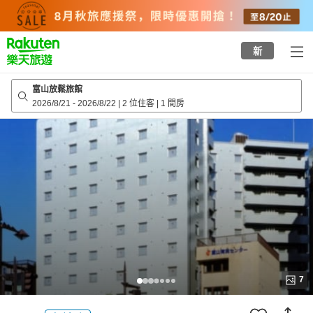
to
top
page
新
富山放鬆旅館
2026/8/21
-
2026/8/22
|
2 位住客
|
1 間房
7