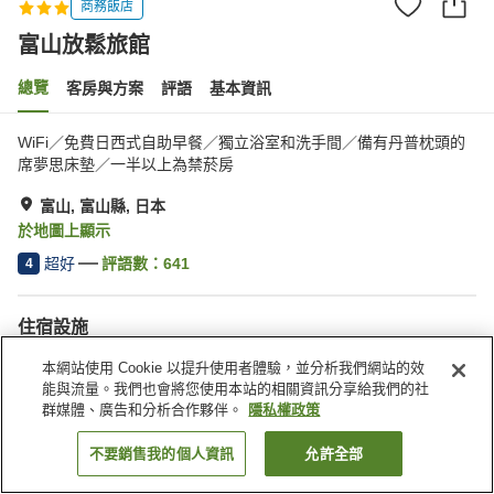
商務飯店
富山放鬆旅館
總覽
客房與方案
評語
基本資訊
WiFi／免費日西式自助早餐／獨立浴室和洗手間／備有丹普枕頭的
席夢思床墊／一半以上為禁菸房
富山, 富山縣, 日本
於地圖上顯示
超好
評語數：
641
4
住宿設施
停車場
Spa／美容沙龍
本網站使用 Cookie 以提升使用者體驗，並分析我們網站的效
餐廳
自動販賣機
能與流量。我們也會將您使用本站的相關資訊分享給我們的社
群媒體、廣告和分析合作夥伴。
隱私權政策
首頁
日本
富山縣
富山
富山放鬆旅館
不要銷售我的個人資訊
允許全部
找客房