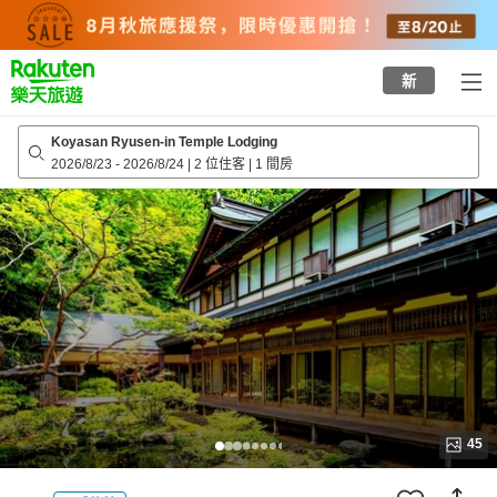
to
top
page
新
Koyasan Ryusen-in Temple Lodging
2026/8/23
-
2026/8/24
|
2 位住客
|
1 間房
45