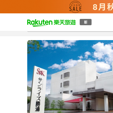
t
新
總覽
客房與方案
評語
特點
設施
o
p
P
a
g
e
_
s
e
a
r
c
h