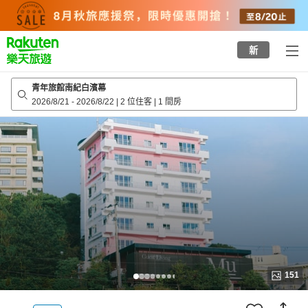
to
top
page
新
青年旅館南紀白濱幕
2026/8/21
-
2026/8/22
|
2 位住客
|
1 間房
151