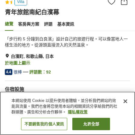
Villa
青年旅館南紀白濱幕
總覽
客房與方案
評語
基本資訊
「步行約 5 分鐘到白良濱」設計自己的旅遊行程。可以像當地人一
樣生活的地方。從源頭直接流入的天然溫泉。
白濱町, 和歌山縣, 日本
於地圖上顯示
很棒
評語數：
92
4.4
住宿設施
無線網路
酒吧
本網站使用 Cookie 以提升使用者體驗，並分析我們網站的效
指定吸菸區
自動販賣機
能與流量。我們也會將您使用本站的相關資訊分享給我們的社
群媒體、廣告和分析合作夥伴。
隱私權政策
首頁
日本
和歌山縣
白濱町
青年旅館南紀白濱幕
不要銷售我的個人資訊
允許全部
找客房