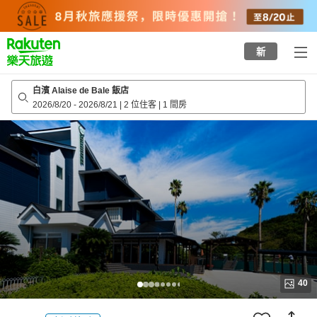
to
top
page
新
白濱 Alaise de Bale 飯店
2026/8/20
-
2026/8/21
|
2 位住客
|
1 間房
40