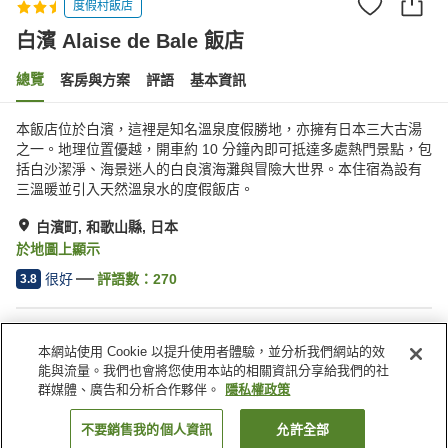
度假村飯店
白濱 Alaise de Bale 飯店
總覽
客房與方案
評語
基本資訊
本飯店位於白濱，這裡是知名溫泉度假勝地，亦擁有日本三大古湯
之一。地理位置優越，開車約 10 分鐘內即可抵達多處熱門景點，包
括白沙潔淨、海景迷人的白良濱海灘與冒險大世界。本住宿為設有
三溫暖並引入天然溫泉水的度假飯店。
白濱町, 和歌山縣, 日本
於地圖上顯示
很好
評語數：
270
3.8
住宿設施
本網站使用 Cookie 以提升使用者體驗，並分析我們網站的效
無線網路
館內有溫泉
能與流量。我們也會將您使用本站的相關資訊分享給我們的社
三溫暖
餐廳
群媒體、廣告和分析合作夥伴。
隱私權政策
不要銷售我的個人資訊
允許全部
找客房
首頁
日本
和歌山縣
白濱町
白濱 Alaise de Bale 飯店