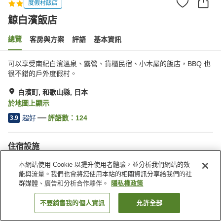
度假村飯店
鯨白濱飯店
總覽
客房與方案
評語
基本資訊
可以享受南紀白濱溫泉、露營、貨櫃民宿、小木屋的飯店，BBQ 也
很不錯的戶外度假村。
白濱町, 和歌山縣, 日本
於地圖上顯示
超好
評語數：
124
3.9
住宿設施
停車場
Spa／美容沙龍
本網站使用 Cookie 以提升使用者體驗，並分析我們網站的效
餐廳
自動販賣機
能與流量。我們也會將您使用本站的相關資訊分享給我們的社
群媒體、廣告和分析合作夥伴。
隱私權政策
首頁
日本
和歌山縣
白濱町
鯨白濱飯店
不要銷售我的個人資訊
允許全部
找客房