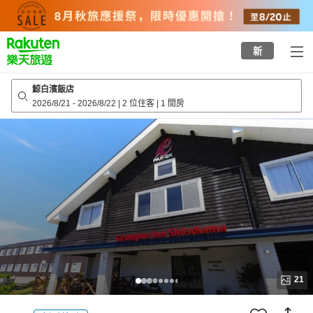
to
top
page
新
鯨白濱飯店
2026/8/21
-
2026/8/22
|
2 位住客
|
1 間房
21