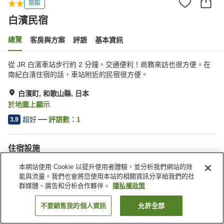
旅館
白濱民宿
總覽
客房與方案
評語
基本資訊
從 JR 白濱車站步行約 2 分鐘。交通便利！商務來訪也很方便。在
南紀白濱住宿的話，車站附近的民宿很方便。
白濱町, 和歌山縣, 日本
於地圖上顯示
超好
評語數：
1
3.9
住宿設施
無線網路
自動販賣機
本網站使用 Cookie 以提升使用者體驗，並分析我們網站的效
免費停車
宅配服務
能與流量。我們也會將您使用本站的相關資訊分享給我們的社
群媒體、廣告和分析合作夥伴。
隱私權政策
首頁
日本
和歌山縣
白濱町
白濱民宿
不要銷售我的個人資訊
允許全部
找客房