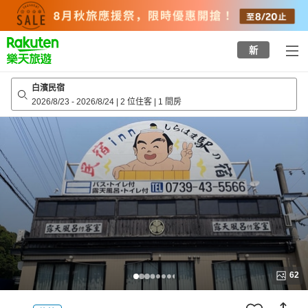
to
top
page
新
白濱民宿
2026/8/23
-
2026/8/24
|
2 位住客
|
1 間房
62