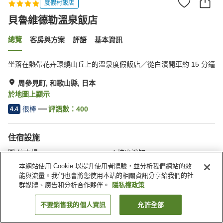
度假村飯店
貝魯維德勒溫泉飯店
總覽
客房與方案
評語
基本資訊
坐落在熱帶花卉環繞山丘上的溫泉度假飯店／從白濱開車約 15 分鐘
周參見町, 和歌山縣, 日本
於地圖上顯示
很棒
評語數：
400
4.4
住宿設施
停車場
按摩浴缸
岩盤浴
三溫暖
本網站使用 Cookie 以提升使用者體驗，並分析我們網站的效
能與流量。我們也會將您使用本站的相關資訊分享給我們的社
群媒體、廣告和分析合作夥伴。
隱私權政策
首頁
日本
和歌山縣
周參見町
貝魯維德勒溫泉飯店
不要銷售我的個人資訊
允許全部
找客房