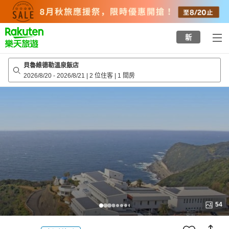
to
top
page
新
貝魯維德勒溫泉飯店
2026/8/20
-
2026/8/21
|
2 位住客
|
1 間房
54