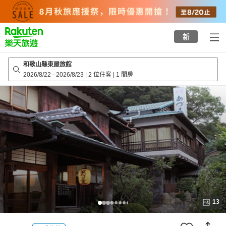
to
top
page
新
和歌山縣東屋旅館
2026/8/22
-
2026/8/23
|
2 位住客
|
1 間房
13