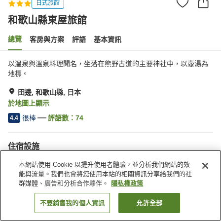
日式旅館
和歌山縣東屋旅館
總覽
客房與方案
評語
基本資訊
以溫泉與溫泉料理聞名，坐落在熊野古道的主要神社中，以壺湯為
地標。
田邊, 和歌山縣, 日本
於地圖上顯示
很棒
評語數：
74
4.4
住宿設施
停車場
Spa／美容沙龍
本網站使用 Cookie 以提升使用者體驗，並分析我們網站的效
咖啡廳
商店
能與流量。我們也會將您使用本站的相關資訊分享給我們的社
群媒體、廣告和分析合作夥伴。
隱私權政策
首頁
日本
和歌山縣
田邊
和歌山縣東屋旅館
不要銷售我的個人資訊
允許全部
找客房