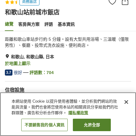
商務飯店
和歌山站前城市飯店
總覽
客房與方案
評語
基本資訊
距離和歌山車站步行約 5 分鐘。設有大型共用浴場、三溫暖（僅限
男性）、餐廳、投幣式洗衣設施、便利商店。
和歌山, 和歌山縣, 日本
於地圖上顯示
很好
評語數：
704
3.7
住宿設施
停車場
三溫暖
本網站使用 Cookie 以提升使用者體驗，並分析我們網站的效
Spa／美容沙龍
餐廳
能與流量。我們也會將您使用本站的相關資訊分享給我們的社
群媒體、廣告和分析合作夥伴。
隱私權政策
首頁
日本
和歌山縣
和歌山
和歌山站前城市飯店
不要銷售我的個人資訊
允許全部
找客房