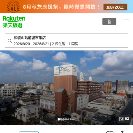
to
top
page
新
和歌山站前城市飯店
2026/8/20
-
2026/8/21
|
2 位住客
|
1 間房
93