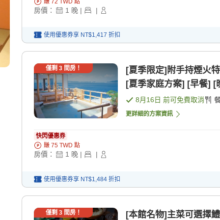
賺
72
TWD
點
房價：
1
晚
|
|
使用優惠券享
NT$1,417
折扣
僅剩
3
間房！
[夏季限定]附手持煙火
[夏季家庭方案] [早餐] [
8月16日
前可免費取消
更詳細的方案資訊
快閃優惠券
賺
75
TWD
點
房價：
1
晚
|
|
使用優惠券享
NT$1,484
折扣
僅剩
3
間房！
[本館名物]主菜可選擇