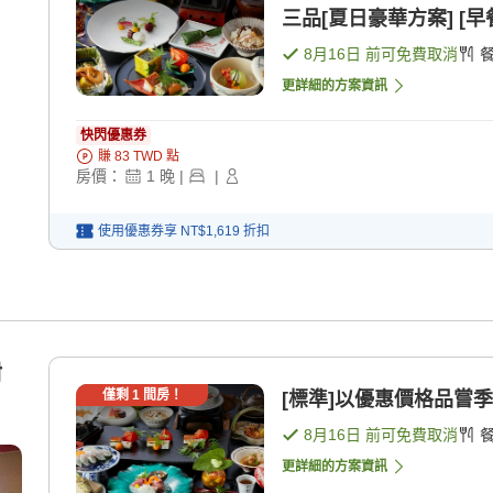
三品[夏日豪華方案] [早餐
8月16日
前可免費取消
更詳細的方案資訊
快閃優惠券
賺
83
TWD
點
房價：
1
晚
|
|
使用優惠券享
NT$1,619
折扣
附
僅剩
1
間房！
[標準]以優惠價格品嘗季節
8月16日
前可免費取消
更詳細的方案資訊