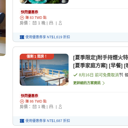
快閃優惠券
賺
83
TWD
點
房價：
1
晚
|
|
使用優惠券享
NT$1,619
折扣
僅剩
1
間房！
[夏季限定]附手持煙火
[夏季家庭方案] [早餐] [
8月16日
前可免費取消
更詳細的方案資訊
快閃優惠券
賺
86
TWD
點
房價：
1
晚
|
|
使用優惠券享
NT$1,687
折扣