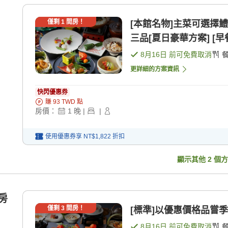
僅剩
1
間房！
[本館名物]主菜可選擇
三品[夏日豪華方案] [早餐
8月16日
前可免費取消
更詳細的方案資訊
快閃優惠券
賺
93
TWD
點
房價：
1
晚
|
|
使用優惠券享
NT$1,822
折扣
顯示其他
2
個方
房
僅剩
3
間房！
[標準]以優惠價格品嘗季節
8月16日
前可免費取消