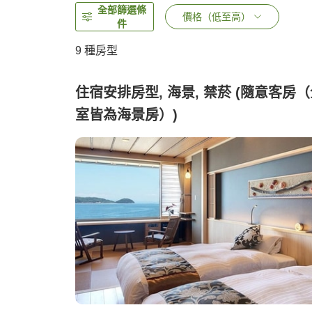
全部篩選條
價格（低至高）
件
9
種房型
住宿安排房型, 海景, 禁菸 (隨意客房
室皆為海景房）)