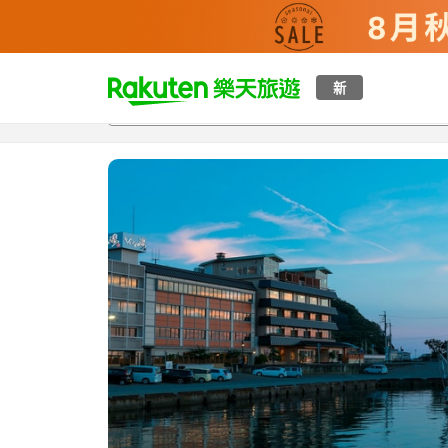
t
新
總覽
客房與方案
評語
設施
o
p
P
a
g
e
_
s
e
a
r
c
h