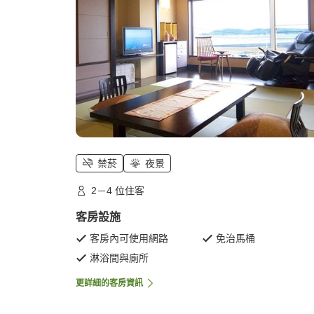
禁菸
夜景
2－4 位住客
客房設施
客房內可使用網路
免治馬桶
淋浴間與廁所
更詳細的客房資訊