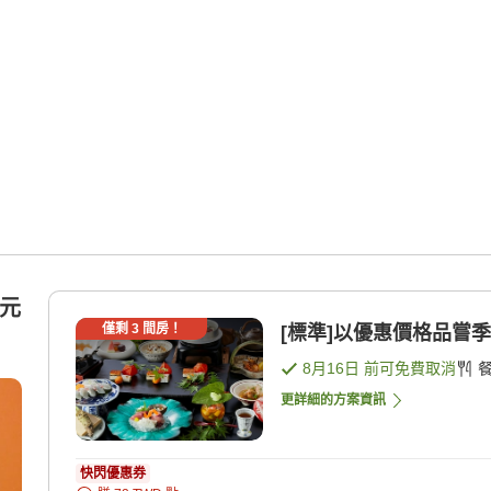
單元
僅剩
3
間房！
[標準]以優惠價格品嘗季節
8月16日
前可免費取消
更詳細的方案資訊
快閃優惠券