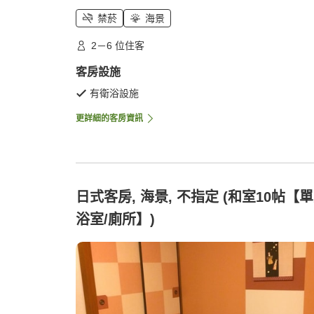
禁菸
海景
2－6 位住客
客房設施
有衛浴設施
更詳細的客房資訊
日式客房, 海景, 不指定 (和室10帖【
浴室/廁所】)