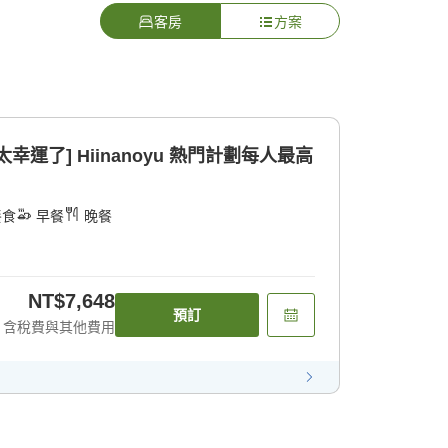
客房
方案
運了] Hiinanoyu 熱門計劃每人最高
餐食
早餐
晚餐
NT$7,648
預訂
含稅費與其他費用