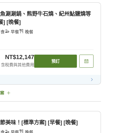
鱧魚涮涮鍋、熊野牛石燒、紀州鮎鹽燒等
] [晚餐]
餐食
早餐
晚餐
NT$12,147
預訂
含稅費與其他費用
案
美味！[標準方案] [早餐] [晚餐]
餐食
早餐
晚餐