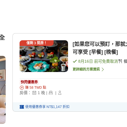
（全
僅剩
3
間房！
[如果您可以預訂，那就太幸
可享受 [早餐] [晚餐]
8月16日
前可免費取消
更詳細的方案資訊
快閃優惠券
賺
58
TWD
點
房價：
1
晚
|
|
使用優惠券享
NT$1,147
折扣