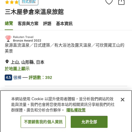
日式旅館
三木屋參倉來溫泉旅館
總覽
客房與方案
評語
基本資訊
泉源直流溫泉／日式建築／有大浴池及露天溫泉／可欣賞藏王山的
美景
上山, 山形縣, 日本
於地圖上顯示
很棒
評語數：
392
4.5
住宿設施
本網站使用 Cookie 以提升使用者體驗，並分析我們網站的效
停車場
Spa／美容沙龍
能與流量。我們也會將您使用本站的相關資訊分享給我們的社
休息室
商店
群媒體、廣告和分析合作夥伴。
隱私權政策
不要銷售我的個人資訊
允許全部
找客房
首頁
日本
山形縣
上山
三木屋參倉來溫泉旅館