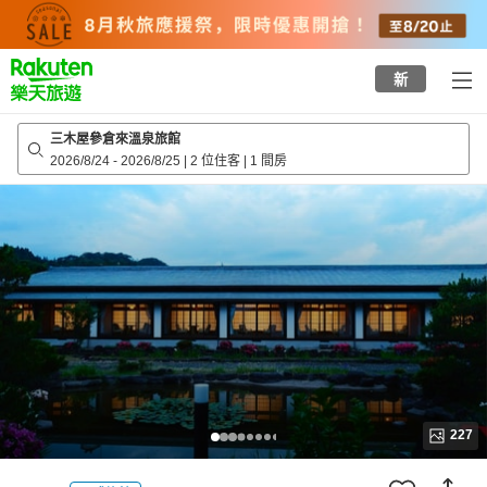
to
top
page
新
三木屋參倉來溫泉旅館
2026/8/24
-
2026/8/25
|
2 位住客
|
1 間房
227