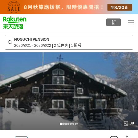
to
top
page
新
NOGUCHI PENSION
2026/8/21
-
2026/8/22
|
2 位住客
|
1 間房
38