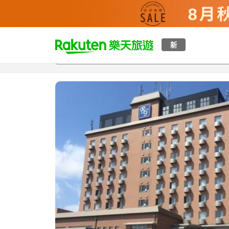
t
新
總覽
客房與方案
評語
特點
設施
o
p
P
a
g
e
_
s
e
a
r
c
h