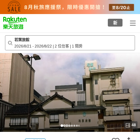
to
top
page
新
若葉旅館
2026/8/21
-
2026/8/22
|
2 位住客
|
1 間房
48