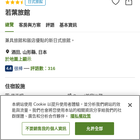
日式旅館
若葉旅館
總覽
客房與方案
評語
基本資訊
兼具旅館和飯店優點的新日式旅館。
酒田, 山形縣, 日本
於地圖上顯示
很棒
評語數：
316
4.4
住宿設施
停車場
Spa／美容沙龍
餐廳
休息室
本網站使用 Cookie 以提升使用者體驗，並分析我們網站的效
能與流量。我們也會將您使用本站的相關資訊分享給我們的社
群媒體、廣告和分析合作夥伴。
隱私權政策
首頁
日本
山形縣
酒田
若葉旅館
不要銷售我的個人資訊
允許全部
找客房