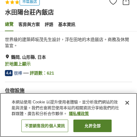
市區飯店
水田陽台莊內飯店
總覽
客房與方案
評語
基本資訊
世界級的建築師坂茂先生設計，浮在田地的木造飯店。商務及休閒
皆宜。
鶴岡, 山形縣, 日本
於地圖上顯示
很棒
評語數：
621
4.4
住宿設施
停車場
三溫暖
本網站使用 Cookie 以提升使用者體驗，並分析我們網站的效
健身房
餐廳
能與流量。我們也會將您使用本站的相關資訊分享給我們的社
群媒體、廣告和分析合作夥伴。
隱私權政策
首頁
日本
山形縣
鶴岡
水田陽台莊內飯店
不要銷售我的個人資訊
允許全部
找客房