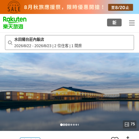
to
top
page
新
水田陽台莊內飯店
2026/8/22
-
2026/8/23
|
2 位住客
|
1 間房
75