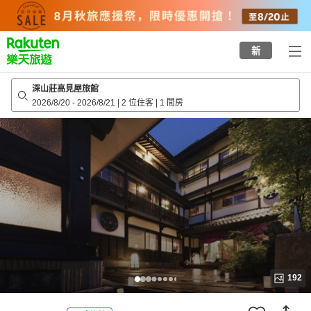
to
top
page
新
深山莊高見屋旅館
2026/8/20
-
2026/8/21
|
2 位住客
|
1 間房
192