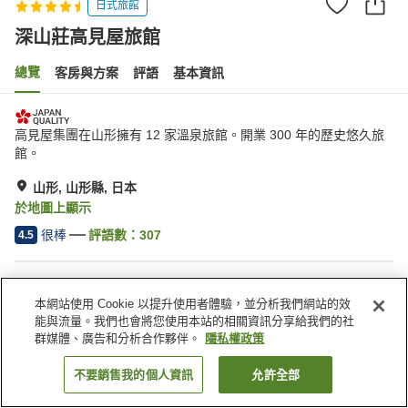
日式旅館
深山莊高見屋旅館
總覽
客房與方案
評語
基本資訊
高見屋集團在山形擁有 12 家溫泉旅館。開業 300 年的歷史悠久旅
館。
山形, 山形縣, 日本
於地圖上顯示
很棒
評語數：
307
4.5
住宿設施
本網站使用 Cookie 以提升使用者體驗，並分析我們網站的效
停車場
Spa／美容沙龍
能與流量。我們也會將您使用本站的相關資訊分享給我們的社
餐廳
商店
群媒體、廣告和分析合作夥伴。
隱私權政策
不要銷售我的個人資訊
允許全部
找客房
首頁
日本
山形縣
山形
深山莊高見屋旅館