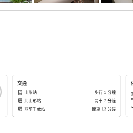
交通
山形站
步行
1
分鐘
北山形站
開車
7
分鐘
羽前千歲站
開車
13
分鐘