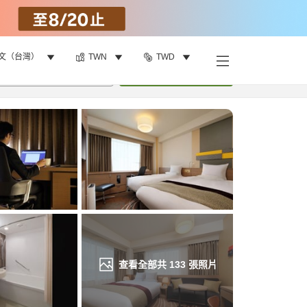
文（台灣）
TWN
TWD
找客房
•
1
間房
重新搜尋
查看全部共
133
張照片