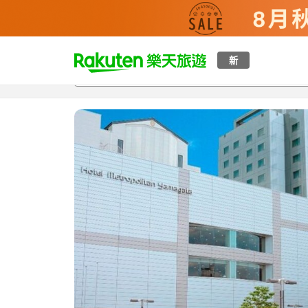
t
新
總覽
客房與方案
評語
設施
o
p
P
a
g
e
_
s
e
a
r
c
h