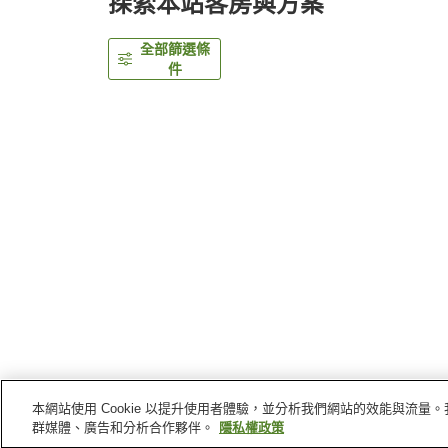
探索本站客房與方案
全部篩選條
件
本網站使用 Cookie 以提升使用者體驗，並分析我們網站的效能與流
首頁
日本
山形縣
山形
山形 JR 東日本大都會
群媒體、廣告和分析合作夥伴。
隱私權政策