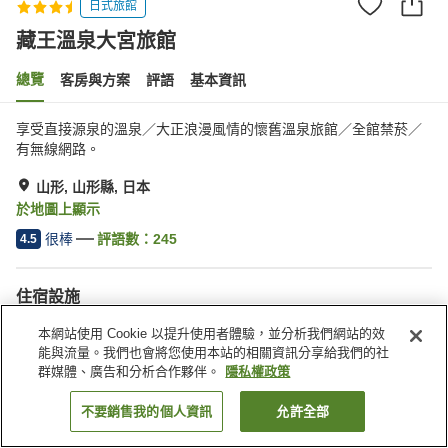
日式旅館
藏王溫泉大宮旅館
總覽
客房與方案
評語
基本資訊
享受直接源泉的溫泉／大正浪漫風情的懷舊溫泉旅館／全館禁菸／
有無線網路。
山形, 山形縣, 日本
於地圖上顯示
很棒
評語數：
245
4.5
住宿設施
停車場
Spa／美容沙龍
本網站使用 Cookie 以提升使用者體驗，並分析我們網站的效
餐廳
咖啡廳
能與流量。我們也會將您使用本站的相關資訊分享給我們的社
群媒體、廣告和分析合作夥伴。
隱私權政策
首頁
日本
山形縣
山形
藏王溫泉大宮旅館
不要銷售我的個人資訊
允許全部
找客房