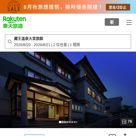
to
top
page
新
藏王溫泉大宮旅館
2026/8/20
-
2026/8/21
|
2 位住客
|
1 間房
76