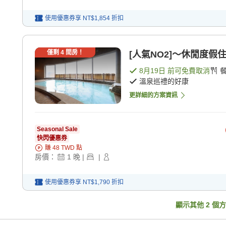
使用優惠券享
NT$1,854
折扣
僅剩
4
間房！
[人氣NO2]～休閒度假住宿
8月19日
前可免費取消
溫泉巡禮的好康
更詳細的方案資訊
Seasonal Sale
快閃優惠券
賺
48
TWD
點
房價：
1
晚
|
|
使用優惠券享
NT$1,790
折扣
顯示其他
2
個方