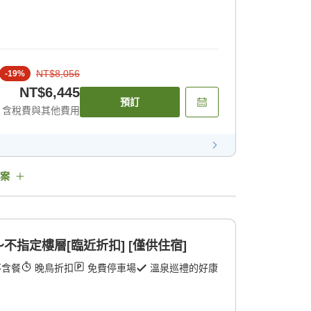
NT$8,056
-
19
%
NT$6,445
預訂
含稅費與其他費用
案
指定樓層[臨近折扣] [僅供住宿]
不含餐
晚鳥折扣
免費停車場
溫泉巡禮的好康