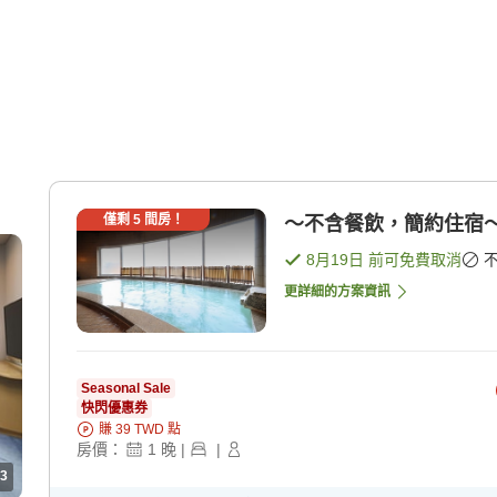
僅剩
5
間房！
～不含餐飲，簡約住宿～不
8月19日
前可免費取消
更詳細的方案資訊
Seasonal Sale
快閃優惠券
賺
39
TWD
點
房價：
1
晚
|
|
3