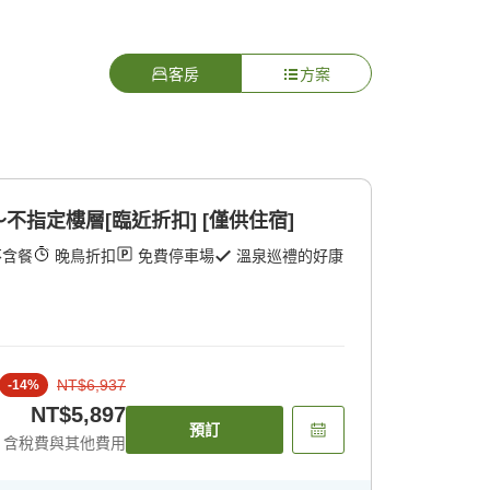
客房
方案
指定樓層[臨近折扣] [僅供住宿]
不含餐
晚鳥折扣
免費停車場
溫泉巡禮的好康
NT$6,937
-
14
%
NT$5,897
預訂
含稅費與其他費用