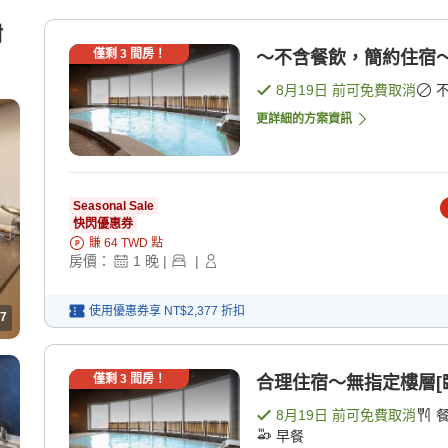
附
僅剩
3
間房！
～不含餐飲，簡約住宿～不
8月19日
前可免費取消
更詳細的方案資訊
Seasonal Sale
快閃優惠券
賺
64
TWD
點
房價：
1
晚
|
|
使用優惠券享
NT$2,377
折扣
7
僅剩
3
間房！
合理住宿～無指定樓層[臨
8月19日
前可免費取消
早餐