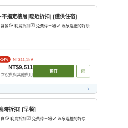
指定樓層[臨近折扣] [僅供住宿]
不含餐
晚鳥折扣
免費停車場
溫泉巡禮的好康
NT$11,189
-
14
%
NT$9,511
預訂
含稅費與其他費用
時折扣] [早餐]
餐食
晚鳥折扣
免費停車場
溫泉巡禮的好康