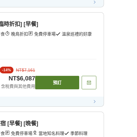
時折扣] [早餐]
餐食
晚鳥折扣
免費停車場
溫泉巡禮的好康
NT$7,161
-
14
%
NT$6,087
預訂
含稅費與其他費用
 [早餐] [晚餐]
餐食
免費停車場
當地知名料理
季節料理