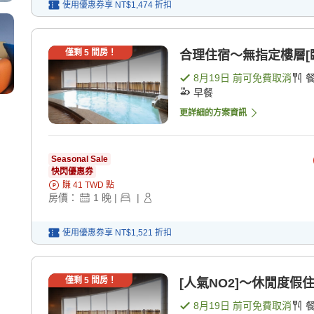
使用優惠券享
NT$1,474
折扣
僅剩
5
間房！
合理住宿～無指定樓層[臨
8月19日
前可免費取消
早餐
更詳細的方案資訊
Seasonal Sale
快閃優惠券
賺
41
TWD
點
房價：
1
晚
|
|
使用優惠券享
NT$1,521
折扣
僅剩
5
間房！
[人氣NO2]～休閒度假住宿
8月19日
前可免費取消