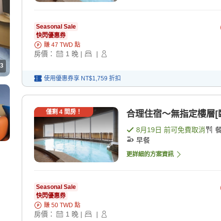
Seasonal Sale
快閃優惠券
賺
47
TWD
點
房價：
1
晚
|
|
3
使用優惠券享
NT$1,759
折扣
僅剩
4
間房！
合理住宿～無指定樓層[臨
8月19日
前可免費取消
早餐
更詳細的方案資訊
Seasonal Sale
快閃優惠券
賺
50
TWD
點
房價：
1
晚
|
|