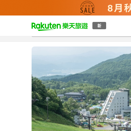
t
新
總覽
客房與方案
評語
設施
o
p
P
a
g
e
_
s
e
a
r
c
h