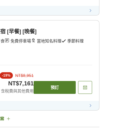
 [早餐] [晚餐]
餐食
免費停車場
當地知名料理
季節料理
NT$8,951
-
19
%
NT$7,161
預訂
含稅費與其他費用
案