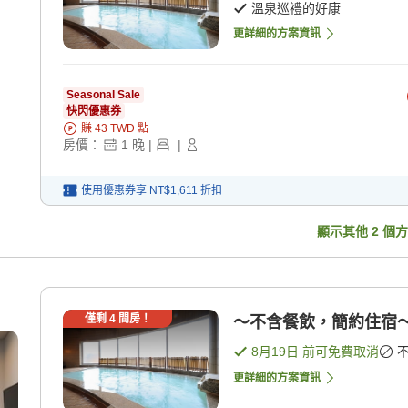
溫泉巡禮的好康
更詳細的方案資訊
Seasonal Sale
快閃優惠券
賺
43
TWD
點
房價：
1
晚
|
|
使用優惠券享
NT$1,611
折扣
顯示其他
2
個方
僅剩
4
間房！
～不含餐飲，簡約住宿～不
8月19日
前可免費取消
更詳細的方案資訊