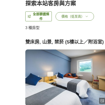
探索本站客房與方案
全部篩選條
價格（低至高）
件
3
種房型
雙床房, 山景, 禁菸 (5樓以上／附浴室)