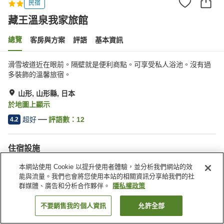
民宿
藏王溫泉我家旅館
總覽
客房與方案
評語
基本資訊
滑雪坡道近在眼前。隔壁就是便利商點。可享受私人浴池。沒有過
多裝飾的溫馨旅宿。
山形, 山形縣, 日本
於地圖上顯示
超好
評語數：
12
4.2
住宿設施
停車場
寵物友善
本網站使用 Cookie 以提升使用者體驗，並分析我們網站的效
滑雪設備乾燥室
公共澡堂（溫泉）
能與流量。我們也會將您使用本站的相關資訊分享給我們的社
群媒體、廣告和分析合作夥伴。
隱私權政策
首頁
日本
山形縣
山形
藏王溫泉我家旅館
不要銷售我的個人資訊
允許全部
找客房