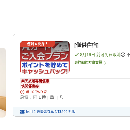
僅剩
4
間房！
[僅供住宿]
8月19日
前可免費取消
更詳細的方案資訊
樂天旅遊專屬優惠
快閃優惠券
賺
10
TWD
點
房價：
1
晚
|
|
使用 2 張優惠券享
NT$502
折扣