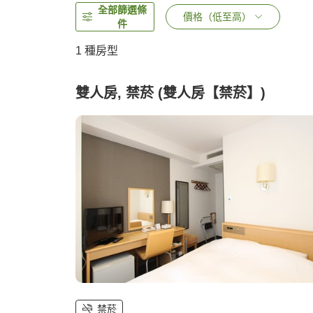
全部篩選條
價格（低至高）
件
1 種房型
雙人房, 禁菸 (雙人房【禁菸】)
禁菸