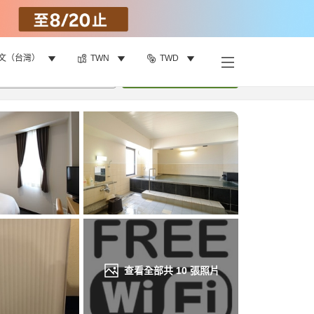
文（台灣）
TWN
TWD
找客房
•
1
間房
重新搜尋
查看全部共
10
張照片