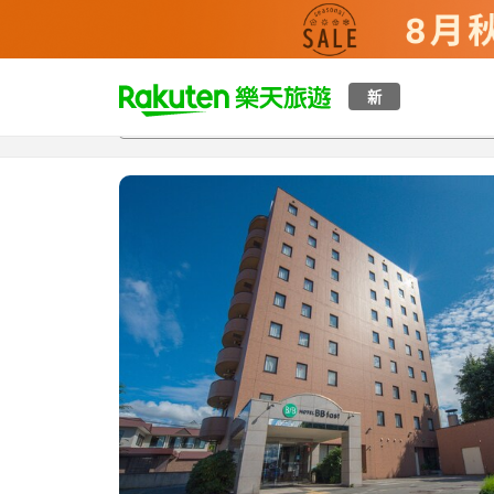
t
新
總覽
客房與方案
評語
特點
設施
o
p
P
a
g
e
_
s
e
a
r
c
h