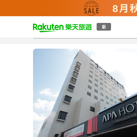
t
新
總覽
客房與方案
評語
設施
o
p
P
a
g
e
_
s
e
a
r
c
h