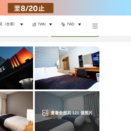
文（台灣）
TWN
TWD
找客房
•
1
間房
重新搜尋
查看全部共
121
張照片