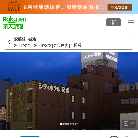
to
top
page
新
安藤城市飯店
2026/8/21
-
2026/8/22
|
2 位住客
|
1 間房
17