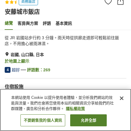
商務飯店
安藤城市飯店
總覽
客房與方案
評語
基本資訊
從 JR 岩國站步行約 3 分鐘。雨天時從拱廊走道即可輕鬆前往飯
店，不用擔心被雨淋濕。
岩國, 山口縣, 日本
於地圖上顯示
超好
評語數：
269
4
住宿設施
停車場
Spa／美容沙龍
本網站使用 Cookie 以提升使用者體驗，並分析我們網站的效
餐廳
自動販賣機
能與流量。我們也會將您使用本站的相關資訊分享給我們的社
群媒體、廣告和分析合作夥伴。
隱私權政策
首頁
日本
山口縣
岩國
安藤城市飯店
不要銷售我的個人資訊
允許全部
找客房