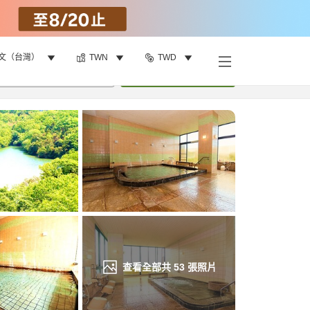
文（台灣）
TWN
TWD
找客房
•
1
間房
重新搜尋
查看全部共
53
張照片