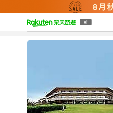
t
新
總覽
客房與方案
評語
設施
o
p
P
a
g
e
_
s
e
a
r
c
h