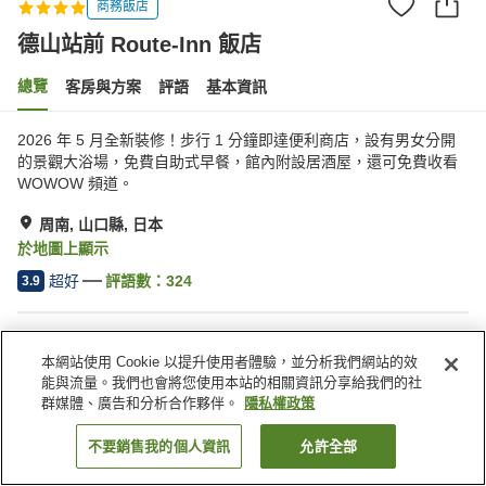
商務飯店
德山站前 Route-Inn 飯店
總覽
客房與方案
評語
基本資訊
2026 年 5 月全新裝修！步行 1 分鐘即達便利商店，設有男女分開
的景觀大浴場，免費自助式早餐，館內附設居酒屋，還可免費收看
WOWOW 頻道。
周南, 山口縣, 日本
於地圖上顯示
超好
評語數：
324
3.9
住宿設施
本網站使用 Cookie 以提升使用者體驗，並分析我們網站的效
停車場
餐廳
能與流量。我們也會將您使用本站的相關資訊分享給我們的社
自動販賣機
公共澡堂
群媒體、廣告和分析合作夥伴。
隱私權政策
不要銷售我的個人資訊
允許全部
找客房
首頁
日本
山口縣
周南
德山站前 Route-Inn 飯店