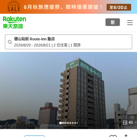
to
top
page
新
德山站前 Route-Inn 飯店
2026/8/20
-
2026/8/21
|
2 位住客
|
1 間房
41