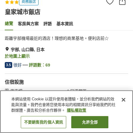
商務飯店
皇家城市飯店
總覽
客房與方案
評語
基本資訊
距離宇部機場最近的酒店！理想的商業基地。便利店前☆
宇部, 山口縣, 日本
於地圖上顯示
很好
評語數：
69
3.5
住宿設施
停車場
居酒屋區
自動販賣機
宴會廳
本網站使用 Cookie 以提升使用者體驗，並分析我們網站的效
能與流量。我們也會將您使用本站的相關資訊分享給我們的社
群媒體、廣告和分析合作夥伴。
隱私權政策
首頁
日本
山口縣
宇部
皇家城市飯店
不要銷售我的個人資訊
允許全部
找客房