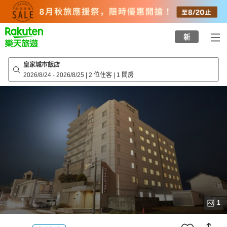
to
top
page
新
皇家城市飯店
2026/8/24
-
2026/8/25
|
2 位住客
|
1 間房
1