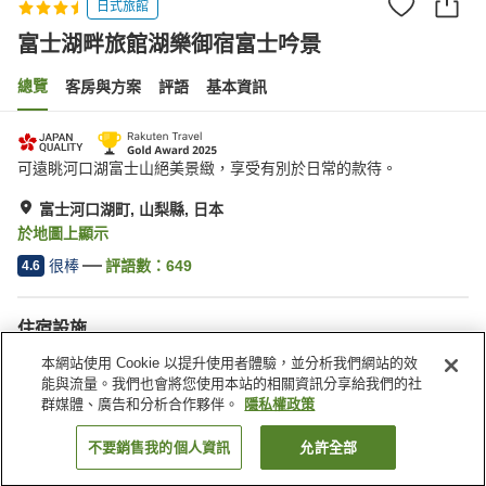
日式旅館
富士湖畔旅館湖樂御宿富士吟景
總覽
客房與方案
評語
基本資訊
可遠眺河口湖富士山絕美景緻，享受有別於日常的款待。
富士河口湖町, 山梨縣, 日本
於地圖上顯示
很棒
評語數：
649
4.6
住宿設施
停車場
Spa／美容沙龍
本網站使用 Cookie 以提升使用者體驗，並分析我們網站的效
自動販賣機
商店
能與流量。我們也會將您使用本站的相關資訊分享給我們的社
群媒體、廣告和分析合作夥伴。
隱私權政策
首頁
日本
山梨縣
富士河口湖町
不要銷售我的個人資訊
允許全部
找客房
富士湖畔旅館湖樂御宿富士吟景