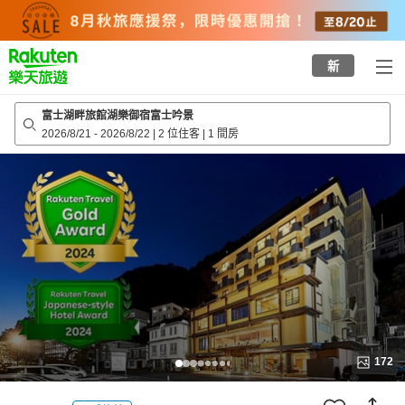
to
top
page
新
富士湖畔旅館湖樂御宿富士吟景
2026/8/21
-
2026/8/22
|
2 位住客
|
1 間房
172