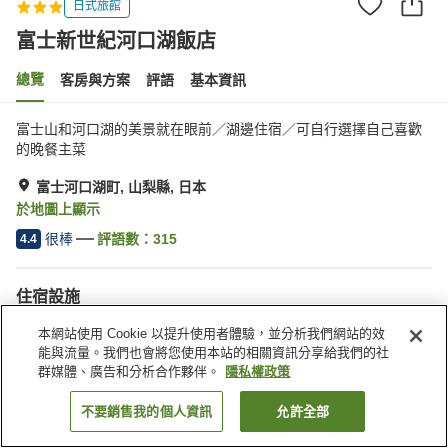
日式旅館
富士新世紀河口湖飯店
總覽
客房與方案
評語
基本資訊
富士山和河口湖的美景就在眼前／湖邊住宿／可自行選擇自己喜歡
的晚餐主菜
富士河口湖町, 山梨縣, 日本
於地圖上顯示
很棒
評語數：
315
4.4
住宿設施
停車場
按摩浴缸
本網站使用 Cookie 以提升使用者體驗，並分析我們網站的效
餐廳
休息室
能與流量。我們也會將您使用本站的相關資訊分享給我們的社
群媒體、廣告和分析合作夥伴。
隱私權政策
首頁
日本
山梨縣
富士河口湖町
富士新世紀河口湖飯店
不要銷售我的個人資訊
允許全部
找客房