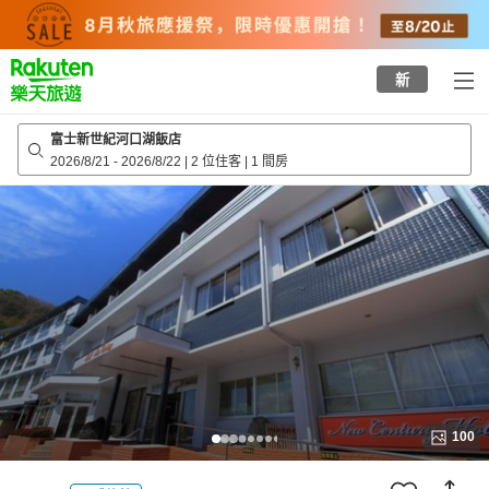
to
top
page
新
富士新世紀河口湖飯店
2026/8/21
-
2026/8/22
|
2 位住客
|
1 間房
100