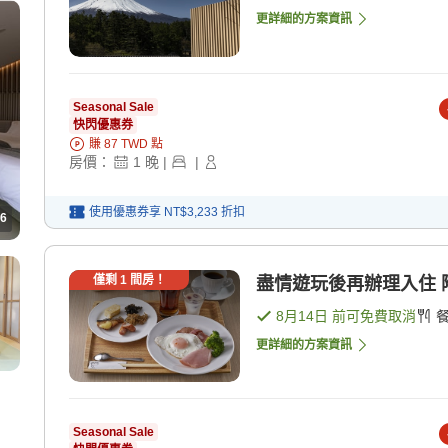
更詳細的方案資訊
Seasonal Sale
快閃優惠券
賺
87
TWD
點
房價：
1
晚
|
|
使用優惠券享
NT$3,233
折扣
6
僅剩
1
間房！
8月14日
前可免費取消
更詳細的方案資訊
Seasonal Sale