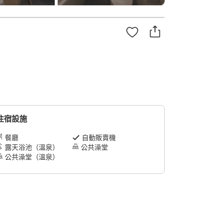
住宿設施
餐廳
自動販賣機
露天浴池（溫泉）
公共澡堂
公共澡堂（溫泉）