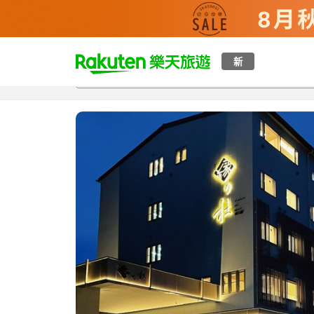
t
新
總覽
客房與方案
評語
特點
設施
o
p
P
a
g
e
_
s
e
a
r
c
h