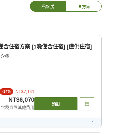
客房
方案
自由自在地享受河口湖 僅含住宿方案 [1晚僅含住宿] [僅供住宿]
不含餐
NT$7,141
-
14
%
NT$6,070
預訂
含稅費與其他費用