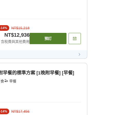
NT$15,218
-
14
%
NT$12,936
預訂
含稅費與其他費用
盡情遊玩後再辦理入住 附早餐的標準方案 [1晚附早餐] [早餐]
餐食
早餐
NT$17,456
-
14
%