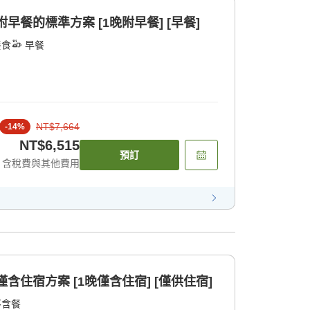
盡情遊玩後再辦理入住 附早餐的標準方案 [1晚附早餐] [早餐]
餐食
早餐
NT$7,664
-
14
%
NT$6,515
預訂
含稅費與其他費用
自由自在地享受河口湖 僅含住宿方案 [1晚僅含住宿] [僅供住宿]
不含餐