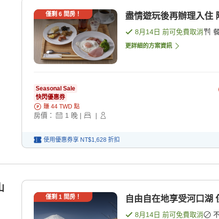
僅剩
6
間房！
8月14日
前可免費取消
更詳細的方案資訊
Seasonal Sale
快閃優惠券
賺
44
TWD
點
房價：
1
晚
|
|
使用優惠券享
NT$1,628
折扣
山
僅剩
1
間房！
8月14日
前可免費取消