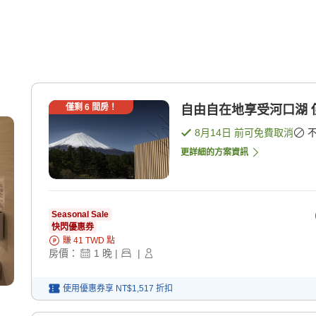
僅剩
6
間房！
8月14日
前可免費取消
更詳細的方案資訊
Seasonal Sale
快閃優惠券
賺
41
TWD
點
房價：
1
晚
|
|
使用優惠券享
NT$1,517
折扣