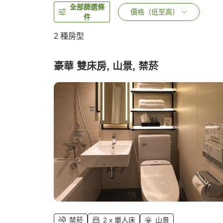
全部篩選條
價格（低至高）
件
2
種房型
豪華 雙床房, 山景, 禁菸
禁菸
2 x 單人床
山景