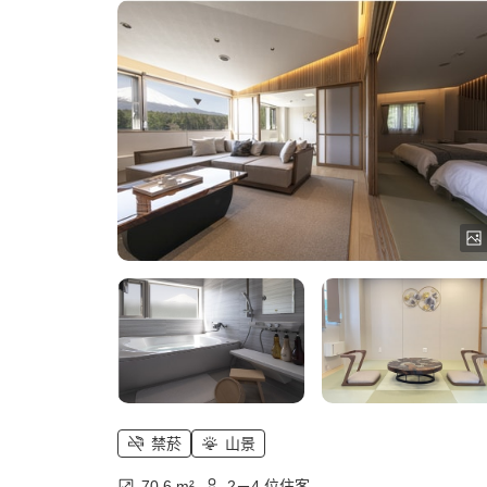
禁菸
山景
70.6 m²
2－4 位住客