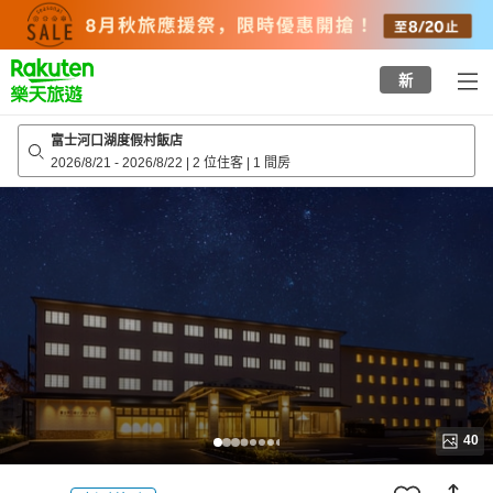
to
top
page
新
富士河口湖度假村飯店
2026/8/21
-
2026/8/22
|
2 位住客
|
1 間房
40