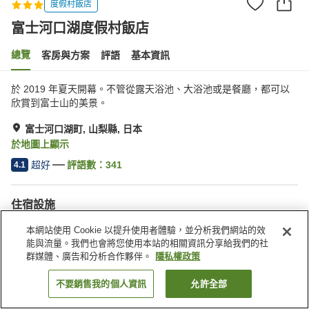
度假村飯店
富士河口湖度假村飯店
總覽
客房與方案
評語
基本資訊
於 2019 年夏天開幕。不管從露天浴池、大浴池或是餐廳，都可以
欣賞到富士山的美景。
富士河口湖町, 山梨縣, 日本
於地圖上顯示
超好
評語數：
341
4.1
住宿設施
停車場
Spa／美容沙龍
本網站使用 Cookie 以提升使用者體驗，並分析我們網站的效
餐廳
自動販賣機
能與流量。我們也會將您使用本站的相關資訊分享給我們的社
群媒體、廣告和分析合作夥伴。
隱私權政策
首頁
日本
山梨縣
富士河口湖町
富士河口湖度假村飯店
不要銷售我的個人資訊
允許全部
找客房