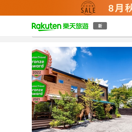
t
新
總覽
客房與方案
評語
設施
o
p
P
a
g
e
_
s
e
a
r
c
h