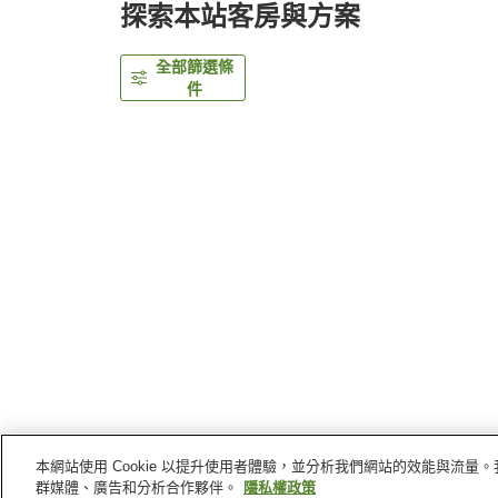
探索本站客房與方案
全部篩選條
件
本網站使用 Cookie 以提升使用者體驗，並分析我們網站的效能與流
首頁
日本
山梨縣
富士河口湖町
河口湖別墅 FJ
群媒體、廣告和分析合作夥伴。
隱私權政策