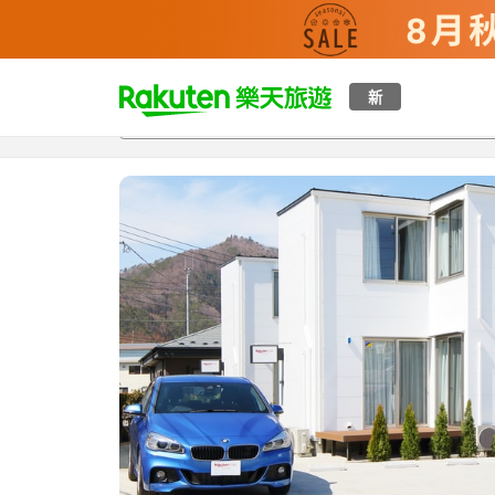
t
新
總覽
客房與方案
評語
設施
o
p
P
a
g
e
_
s
e
a
r
c
h