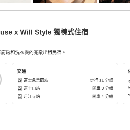
se x Will Style 獨棟式住宿
K。有廚房和洗衣機的寬敞出租民宿。
交通
富士急樂園站
步行
11
分鐘
富士山站
開車
3
分鐘
月江寺站
開車
4
分鐘