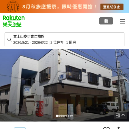
to
top
page
新
富士山麥可青年旅館
2026/8/21
-
2026/8/22
|
2 位住客
|
1 間房
25