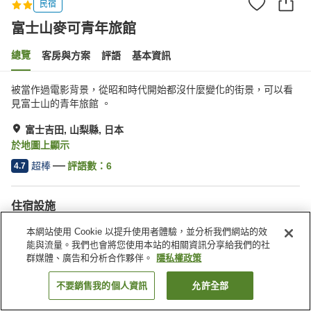
民宿
富士山麥可青年旅館
總覽
客房與方案
評語
基本資訊
被當作過電影背景，從昭和時代開始都沒什麼變化的街景，可以看
見富士山的青年旅館 。
富士吉田, 山梨縣, 日本
於地圖上顯示
超棒
評語數：
6
4.7
住宿設施
無線網路
全館禁菸
本網站使用 Cookie 以提升使用者體驗，並分析我們網站的效
指定吸菸區
自動販賣機
能與流量。我們也會將您使用本站的相關資訊分享給我們的社
群媒體、廣告和分析合作夥伴。
隱私權政策
首頁
日本
山梨縣
富士吉田
富士山麥可青年旅館
不要銷售我的個人資訊
允許全部
找客房