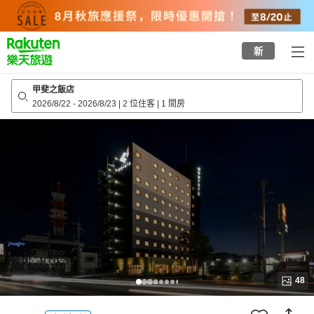
to
top
page
新
甲斐之飯店
2026/8/22
-
2026/8/23
|
2 位住客
|
1 間房
48