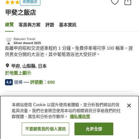
商務飯店
甲斐之飯店
總覽
客房與方案
評語
基本資訊
距離甲府昭和交流道車程約 1 分鐘。免費停車場可停 100 輛車。提
供男女分開的大浴池，其中葡萄酒浴池大受好評。
甲府, 山梨縣, 日本
於地圖上顯示
很棒
評語數：
690
4.4
住宿設施
本網站使用 Cookie 以提升使用者體驗，並分析我們網站的效
停車場
三溫暖
能與流量。我們也會將您使用本站的相關資訊分享給我們的社
Spa／美容沙龍
居酒屋區
群媒體、廣告和分析合作夥伴。
隱私權政策
不要銷售我的個人資訊
允許全部
找客房
首頁
日本
山梨縣
甲府
甲斐之飯店