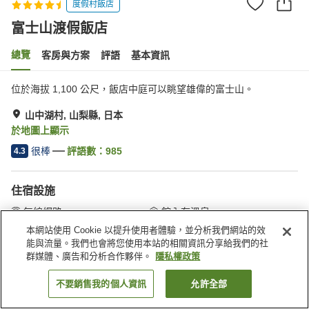
度假村飯店
富士山渡假飯店
總覽
客房與方案
評語
基本資訊
位於海拔 1,100 公尺，飯店中庭可以眺望雄偉的富士山。
山中湖村, 山梨縣, 日本
於地圖上顯示
很棒
評語數：
985
4.3
住宿設施
無線網路
館內有溫泉
按摩浴缸
三溫暖
本網站使用 Cookie 以提升使用者體驗，並分析我們網站的效
能與流量。我們也會將您使用本站的相關資訊分享給我們的社
群媒體、廣告和分析合作夥伴。
隱私權政策
首頁
日本
山梨縣
山中湖村
富士山渡假飯店
不要銷售我的個人資訊
允許全部
找客房