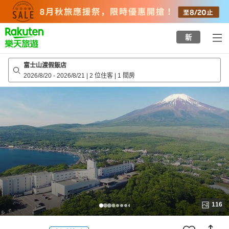
to
top
page
新
富士山渡假飯店
2026/8/20
-
2026/8/21
|
2 位住客
|
1 間房
116