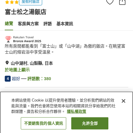
度假村飯店
富士松之湯飯店
總覽
客房與方案
評語
基本資訊
所有房間都能看到「富士山」或「山中湖」為傲的飯店。在眺望富
士山的熔岩浴中享受溫泉。
山中湖村, 山梨縣, 日本
於地圖上顯示
超好
評語數：
380
4
住宿設施
本網站使用 Cookie 以提升使用者體驗，並分析我們網站的效
停車場
餐廳
能與流量。我們也會將您使用本站的相關資訊分享給我們的社
自動販賣機
商店
群媒體、廣告和分析合作夥伴。
隱私權政策
不要銷售我的個人資訊
允許全部
找客房
首頁
日本
山梨縣
山中湖村
富士松之湯飯店