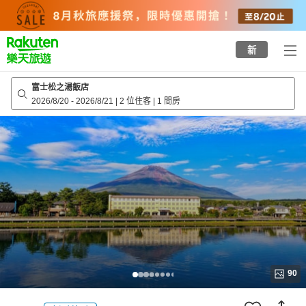
to
top
page
新
富士松之湯飯店
2026/8/20
-
2026/8/21
|
2 位住客
|
1 間房
90