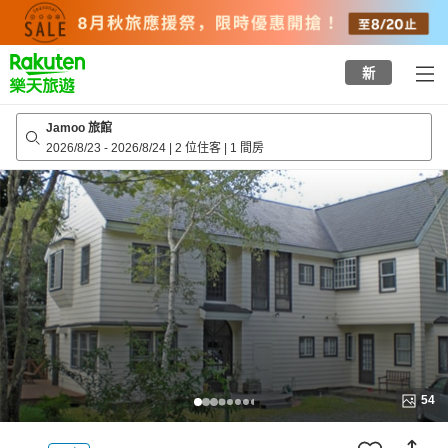
to
top
page
新
Jamoo 旅館
2026/8/23
-
2026/8/24
|
2 位住客
|
1 間房
54