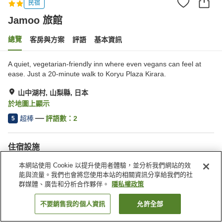
民宿
Jamoo 旅館
總覽
客房與方案
評語
基本資訊
A quiet, vegetarian-friendly inn where even vegans can feel at
ease. Just a 20-minute walk to Koryu Plaza Kirara.
山中湖村, 山梨縣, 日本
於地圖上顯示
超棒
評語數：
2
5
住宿設施
停車場
本網站使用 Cookie 以提升使用者體驗，並分析我們網站的效
能與流量。我們也會將您使用本站的相關資訊分享給我們的社
群媒體、廣告和分析合作夥伴。
隱私權政策
首頁
日本
山梨縣
山中湖村
Jamoo 旅館
不要銷售我的個人資訊
允許全部
找客房