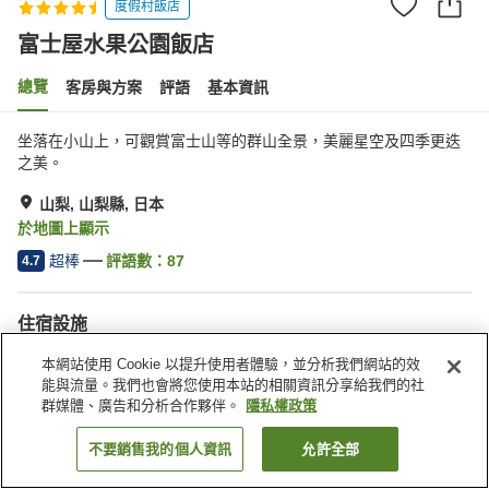
度假村飯店
富士屋水果公園飯店
總覽
客房與方案
評語
基本資訊
坐落在小山上，可觀賞富士山等的群山全景，美麗星空及四季更迭
之美。
山梨, 山梨縣, 日本
於地圖上顯示
超棒
評語數：
87
4.7
住宿設施
停車場
三溫暖
本網站使用 Cookie 以提升使用者體驗，並分析我們網站的效
Spa／美容沙龍
餐廳
能與流量。我們也會將您使用本站的相關資訊分享給我們的社
群媒體、廣告和分析合作夥伴。
隱私權政策
首頁
日本
山梨縣
山梨
富士屋水果公園飯店
不要銷售我的個人資訊
允許全部
找客房