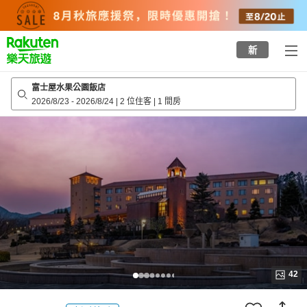
to
top
page
新
富士屋水果公園飯店
2026/8/23
-
2026/8/24
|
2 位住客
|
1 間房
42